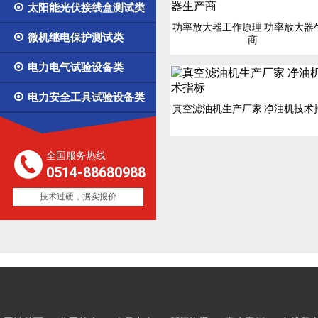

太阳能光伏接线盒测试类
功率放大器工作原理 功率放大器

微机继电保护测试类
商

电力电气试验设备类

电力安全工具试验设备类
真空滤油机生产厂家 净油机技术
全国服务热线
0514-88680988
技术过硬，据实报价