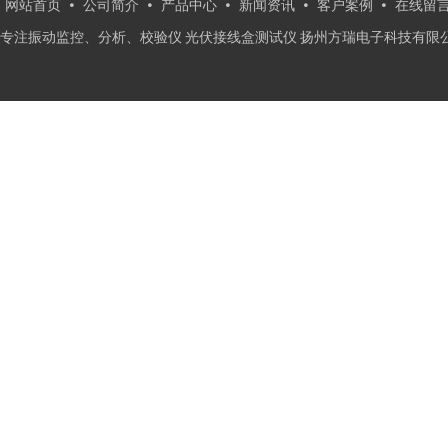
网站首页
公司简介
产品中心
新闻资讯
客户案例
在线留
专注振动监控、分析、校验仪 光伏接线盒测试仪 扬州方瑞电子科技有限