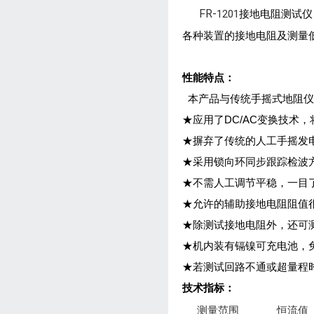
FR-
1201
接地电阻测试仪
各种装置的接地电阻及测量
性能特点：
本产品与传统手摇式地阻仪
★应用了DC/AC变换技术
★摒弃了传统的人工手摇发
★采用锁向环同步跟踪检波
★不需人工调节平稳，一目
★允许的辅助接地电阻阻值
★除测试接地电阻外，还可
★机内装有镉镍可充电池，
★若测试回路不通或超量程时
技术指标：
测量范围
恒流值