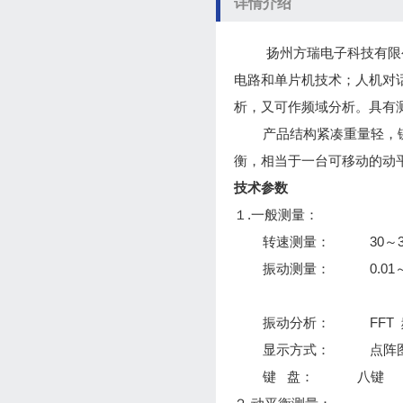
详情介绍
扬州方瑞电子科技有限公
电路和单片机技术；人机对
析，又可作频域分析。具有
产品结构紧凑重量轻，
衡，相当于一台可移动的动
技术参数
１.一般测量：
转速测量： 30～30,
振动测量： 0.01～5
振动分析： FFT 
显示方式： 点阵图形 
键 盘： 八键