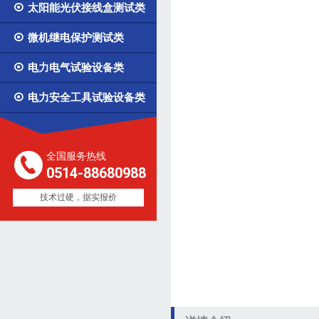

太阳能光伏接线盒测试类

微机继电保护测试类

电力电气试验设备类

电力安全工具试验设备类
全国服务热线
0514-88680988
技术过硬，据实报价